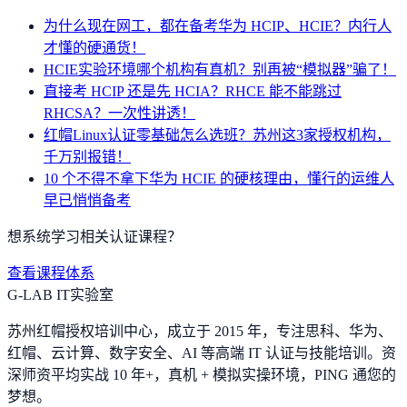
为什么现在网工，都在备考华为 HCIP、HCIE？内行人
才懂的硬通货！
HCIE实验环境哪个机构有真机？别再被“模拟器”骗了！
直接考 HCIP 还是先 HCIA？RHCE 能不能跳过
RHCSA？一次性讲透！
红帽Linux认证零基础怎么选班？苏州这3家授权机构，
千万别报错！
10 个不得不拿下华为 HCIE 的硬核理由，懂行的运维人
早已悄悄备考
想系统学习相关认证课程？
查看课程体系
G-LAB IT实验室
苏州红帽授权培训中心，成立于 2015 年，专注思科、华为、
红帽、云计算、数字安全、AI 等高端 IT 认证与技能培训。资
深师资平均实战 10 年+，真机 + 模拟实操环境，
PING 通您的
梦想
。