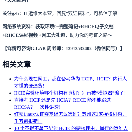
「文末福利」
关注gzh：I
T运维大本营，回复“双证资料”，可私信了解
网络系统资料：获取环境9+完整笔记+RHCE电子文档
+RHCE课程视频 +网工大礼包，
助力你的考证之路～
【详情可咨询G-LAB 周老师：13913532402（微信同号）】
相关文章
为什么现在网工，都在备考华为 HCIP、HCIE？内行人
才懂的硬通货！
HCIE实验环境哪个机构有真机？别再被“模拟器”骗了！
直接考 HCIP 还是先 HCIA？RHCE 能不能跳过
RHCSA？一次性讲透！
红帽Linux认证零基础怎么选班？苏州这3家授权机构，
千万别报错！
10 个不得不拿下华为 HCIE 的硬核理由，懂行的运维人