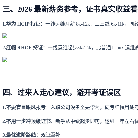
三、2026 最新薪资参考，证书真实收益
1.华为 HCIP 持证
：一线运维月薪 8k-12k，二三线 6k-11k，
2.红帽 RHCE 持证
：一线运维起步8k-15k，比普通 Linux 运
四、过来人走心建议，避开考证误区
1.不要盲目跟风报考
：入职公司设备全是华为，硬考红帽用处有限
2.不用一步冲顶级证书
：新手从中级起步即可，运维 1 年左右优先
3.最优进阶路线：双证互补