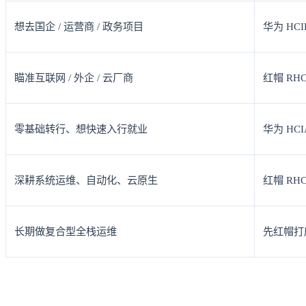
想去国企 / 运营商 / 政务项目
华为 HCI
瞄准互联网 / 外企 / 云厂商
红帽 RH
零基础转行、想快速入行就业
华为 HCI
深耕系统运维、自动化、云原生
红帽 RHC
长期做复合型全栈运维
先红帽打