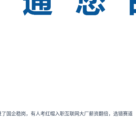
考华为进了国企稳岗，有人考红帽入职互联网大厂薪资翻倍，选错赛道