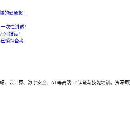
才懂的硬通货！
SA？一次性讲透！
千万别报错！
早已悄悄备考
、云计算、数字安全、AI 等高端 IT 认证与技能培训。资深师资