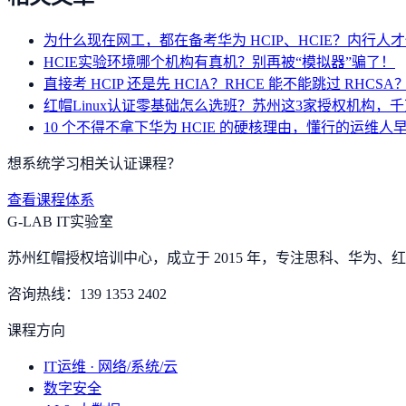
为什么现在网工，都在备考华为 HCIP、HCIE？内行人
HCIE实验环境哪个机构有真机？别再被“模拟器”骗了！
直接考 HCIP 还是先 HCIA？RHCE 能不能跳过 RHC
红帽Linux认证零基础怎么选班？苏州这3家授权机构，
10 个不得不拿下华为 HCIE 的硬核理由，懂行的运维人
想系统学习相关认证课程？
查看课程体系
G-LAB IT实验室
苏州红帽授权培训中心，成立于 2015 年，专注思科、华为、红帽
咨询热线：
139 1353 2402
课程方向
IT运维 · 网络/系统/云
数字安全