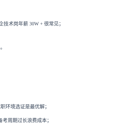
政企技术岗年薪 30W + 很常见；
步。
就职环境选证是最优解；
避免备考周期过长浪费成本；