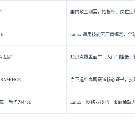
P
国内政企刚需，招投标、岗位定
CE
Linux 通用技能无厂商绑定，
A 起步
知识点覆盖面广，入门门槛低，快速
SA+RHCE
当下运维高薪赛道核心证书，技
底 + 后华为补充
Linux + 网络双技能，市面稀缺