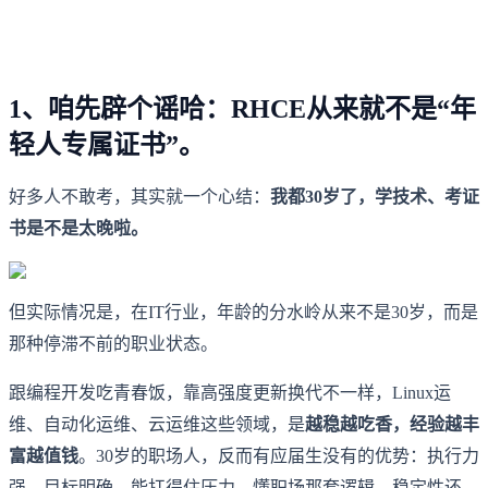
1、咱先辟个谣哈：RHCE从来就不是“年
轻人专属证书”。
好多人不敢考，其实就一个心结：
我都30岁了，学技术、考证
书是不是太晚啦。
但实际情况是，在IT行业，年龄的分水岭从来不是30岁，而是
那种停滞不前的职业状态。
跟编程开发吃青春饭，靠高强度更新换代不一样，Linux运
维、自动化运维、云运维这些领域，是
越稳越吃香，经验越丰
富越值钱
。30岁的职场人，反而有应届生没有的优势：执行力
强，目标明确，能扛得住压力，懂职场那套逻辑，稳定性还