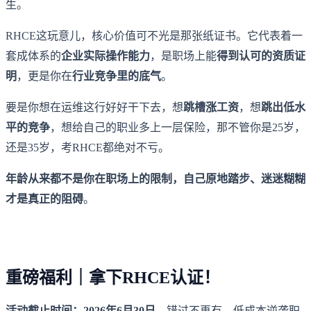
生。
RHCE这玩意儿，核心价值可不光是那张纸证书。它代表着一
套成体系的
企业实际操作能力
，是职场上能
得到认可的资质证
明
，更是你在
行业竞争里的底气
。
要是你想在运维这行好好干下去，想
跳槽涨工资
，想
跳出低水
平的竞争
，想给自己的职业多上一层保险，那不管你是25岁，
还是35岁，考RHCE都绝对不亏。
年龄从来都不是你在职场上的限制，自己原地踏步、迷迷糊糊
才是真正的阻碍
。
重磅福利｜拿下RHCE认证！
活动截止时间：2026年6月30日
，错过不再有，低成本逆袭职