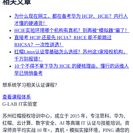
相关文章
为什么现在网工，都在备考华为 HCIP、HCIE？内行人
才懂的硬通货！
HCIE实验环境哪个机构有真机？别再被“模拟器”骗了！
直接考 HCIP 还是先 HCIA？RHCE 能不能跳过
RHCSA？一次性讲透！
红帽Linux认证零基础怎么选班？苏州这3家授权机构，
千万别报错！
10 个不得不拿下华为 HCIE 的硬核理由，懂行的运维人
早已悄悄备考
想系统学习相关认证课程？
查看课程体系
G-LAB IT实验室
苏州红帽授权培训中心，成立于 2015 年，专注思科、华为、
红帽、云计算、数字安全、AI 等高端 IT 认证与技能培训。资
深师资平均实战 10 年+，真机 + 模拟实操环境，
PING 通您的