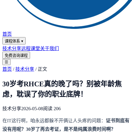
首页
课程体系
▾
技术分享
远程课堂
关于我们
免费咨询课程
☰
首页
/
技术分享
/
正文
30岁考RHCE真的晚了吗？别被年龄焦
虑，耽误了你的职业底牌！
技术分享
2026-05-08
阅读
206
在IT这行啊，咱永远都躲不开俩让人头疼的问题：
证书到底有
没有用呢？30岁了再去考证，是不是纯属浪费时间啊？