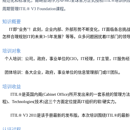
规范化和标准化，甫崎咨询作为APMG全球官方正式授权ITIL®培训
周期管理ITIL® V3 Foundation课程。
知识概要
IT即“业务”！此刻，企业内部、外部形势不断变化，IT面临各总挑战。
怎样合理规划IT的未来3~5年发展？等等。众多问题困扰着IT部门的领
培训对象
个人培训：公司，政府，事业单位的CIO，IT经理，IT主管，IT服务
团体培训：各大企业，政府，事业单位的信息管理部门或IT团队。
培训收益
ITIL®是英国内阁(Cabinet Office)所开发出来的一套系统的
程)、Technologies(技术)这三个方面定位提高IT组织的软/硬实力。
ITIL® V3 2011是该手册最新的发布版。本次培训围绕ITIL®
认证过程