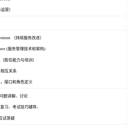
（服务运营）
Improvement （持续服务改进）
hitecture (服务管理技术和架构)
aining（胜任能力与培训）
段相互关系
关系，接口和角色定义
、问题讲解、讨论
考点复习、考试技巧辅导、
应试答疑