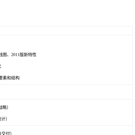
路线图、2011版新特性
义
要素和结构
服务战略）
务设计）
 （服务交付）